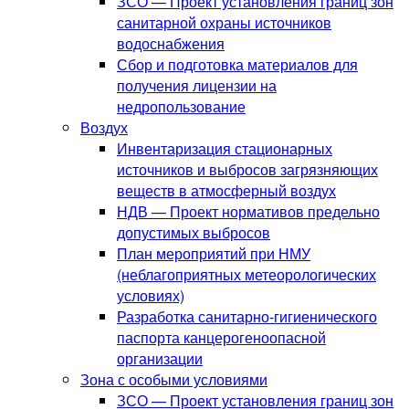
ЗСО — Проект установления границ зон
санитарной охраны источников
водоснабжения
Сбор и подготовка материалов для
получения лицензии на
недропользование
Воздух
Инвентаризация стационарных
источников и выбросов загрязняющих
веществ в атмосферный воздух
НДВ — Проект нормативов предельно
допустимых выбросов
План мероприятий при НМУ
(неблагоприятных метеорологических
условиях)
Разработка санитарно-гигиенического
паспорта канцерогеноопасной
организации
Зона с особыми условиями
ЗСО — Проект установления границ зон