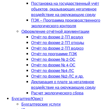
Постановка на государственный учёт
объектов, оказывающих негативное
воздействие на окружающую среду
ПЭК – Программа производственного
экологического контроля
Оформление отчётной документации
Отчёт по форме 2-ТП воздух
Отчёт по форме 2-ТП отходы
Отчёт по форме 2-ТП водхоз
Отчёт по программе ПЭК
Отчёт по форме № 2-ОС
Отчёт по форме № 4-ОС
Отчёт по форме №4-ЛС
Отчёт по форме №2-ЛС и др.
Декларация о плате за негативное
воздействие на окружающую среду
Расчет экологического сбора
Бухгалтер/Юрист
Бухгалтерские услуги