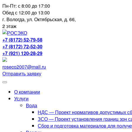
Перейти
Пн-Пт: с 8:00 до 17:00
к
Обед с 12:00 до 13:00
содержимому
г. Вологда, ул. Октябрьская, д. 66,
2 этаж
+7 (8172) 52-79-58
+7 (8172) 72-52-30
+7 (921) 120-28-29
roseco2007@mail.ru
Отправить заявку
О компании
Услуги
Вода
НДС — Проект нормативов допустимых сб
ЗСО — Проект установления границ зон с
Сбор и подготовка материалов для получ