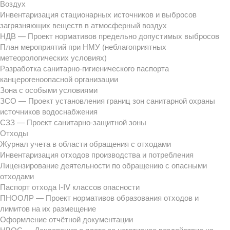
Воздух
Инвентаризация стационарных источников и выбросов
загрязняющих веществ в атмосферный воздух
НДВ — Проект нормативов предельно допустимых выбросов
План мероприятий при НМУ (неблагоприятных
метеорологических условиях)
Разработка санитарно-гигиенического паспорта
канцерогеноопасной организации
Зона с особыми условиями
ЗСО — Проект установления границ зон санитарной охраны
источников водоснабжения
СЗЗ — Проект санитарно-защитной зоны
Отходы
Журнал учета в области обращения с отходами
Инвентаризация отходов производства и потребления
Лицензирование деятельности по обращению с опасными
отходами
Паспорт отхода I-IV классов опасности
ПНООЛР — Проект нормативов образования отходов и
лимитов на их размещение
Оформление отчётной документации
НВОС — Декларация о плате за негативное воздействие на