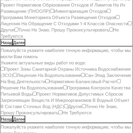
Проект Нормативов Образования Отходов И Лимитов На Их
Размещение (ПНООЛР)
Инвентаризация Отходов
Программа Мониторинга Объекта Размещения Отходов
Лицензия На Обращение С Отходами 1-4 Классов Опасности
Другое
Точно Не Знаю, Прошу Проконсультировать
Не
Требуются
Назад
Далее
Пожалуйста укажите наиболее точную информацию, чтобы мы
могли Вам помочь
Укажите актуальные виды работ по воде:
Проект Зоны Санитарной Охраны Источника Водоснабжения
(ЗСО)
Лицензия На Водопользование
Сан-Эпид Заключение
На Вид Деятельности
Нормативно-Балансовый Расчет
Решение На Водопользование
Программа Контроля Качества
Питьевой Воды
Проект Нормативов Допустимых Сбросов
Загрязняющих Веществ И Микроорганизмов В Водный Объект
В Составе Сточных Вод (НДС)
Другое
Точно Не Знаю,
Прошу Проконсультировать
Не Требуются
Назад
Далее
Пожалуйста укажите наиболее точную информацию, чтобы мы
могли Вам помочь