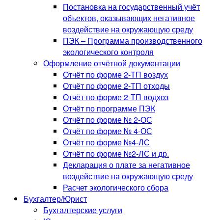
Постановка на государственный учёт
объектов, оказывающих негативное
воздействие на окружающую среду
ПЭК – Программа производственного
экологического контроля
Оформление отчётной документации
Отчёт по форме 2-ТП воздух
Отчёт по форме 2-ТП отходы
Отчёт по форме 2-ТП водхоз
Отчёт по программе ПЭК
Отчёт по форме № 2-ОС
Отчёт по форме № 4-ОС
Отчёт по форме №4-ЛС
Отчёт по форме №2-ЛС и др.
Декларация о плате за негативное
воздействие на окружающую среду
Расчет экологического сбора
Бухгалтер/Юрист
Бухгалтерские услуги