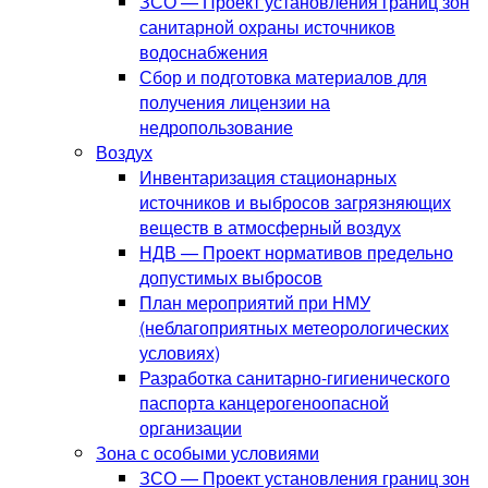
ЗСО — Проект установления границ зон
санитарной охраны источников
водоснабжения
Сбор и подготовка материалов для
получения лицензии на
недропользование
Воздух
Инвентаризация стационарных
источников и выбросов загрязняющих
веществ в атмосферный воздух
НДВ — Проект нормативов предельно
допустимых выбросов
План мероприятий при НМУ
(неблагоприятных метеорологических
условиях)
Разработка санитарно-гигиенического
паспорта канцерогеноопасной
организации
Зона с особыми условиями
ЗСО — Проект установления границ зон