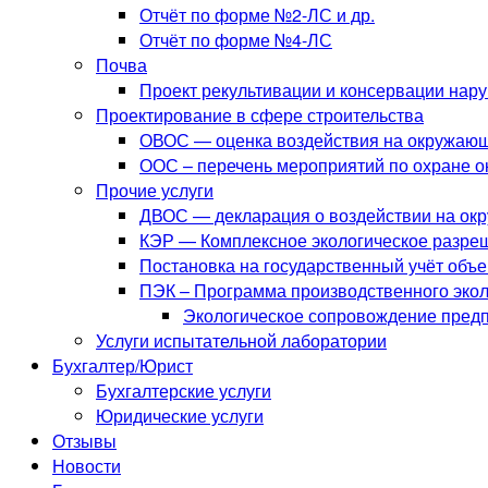
Отчёт по форме №2-ЛС и др.
Отчёт по форме №4-ЛС
Почва
Проект рекультивации и консервации нар
Проектирование в сфере строительства
ОВОС — оценка воздействия на окружаю
ООС – перечень мероприятий по охране 
Прочие услуги
ДВОС — декларация о воздействии на ок
КЭР — Комплексное экологическое разре
Постановка на государственный учёт объ
ПЭК – Программа производственного экол
Экологическое сопровождение пред
Услуги испытательной лаборатории
Бухгалтер/Юрист
Бухгалтерские услуги
Юридические услуги
Отзывы
Новости