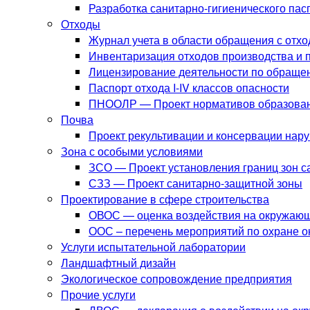
Разработка санитарно-гигиенического па
Отходы
Журнал учета в области обращения с отх
Инвентаризация отходов производства и 
Лицензирование деятельности по обраще
Паспорт отхода I-IV классов опасности
ПНООЛР — Проект нормативов образовани
Почва
Проект рекультивации и консервации нар
Зона с особыми условиями
ЗСО — Проект установления границ зон с
СЗЗ — Проект санитарно-защитной зоны
Проектирование в сфере строительства
ОВОС — оценка воздействия на окружаю
ООС – перечень мероприятий по охране 
Услуги испытательной лаборатории
Ландшафтный дизайн
Экологическое сопровождение предприятия
Прочие услуги