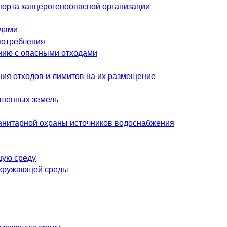
спорта канцерогеноопасной организации
одами
потребления
нию с опасными отходами
я отходов и лимитов на их размещение
ушенных земель
анитарной охраны источников водоснабжения
щую среду
окружающей среды