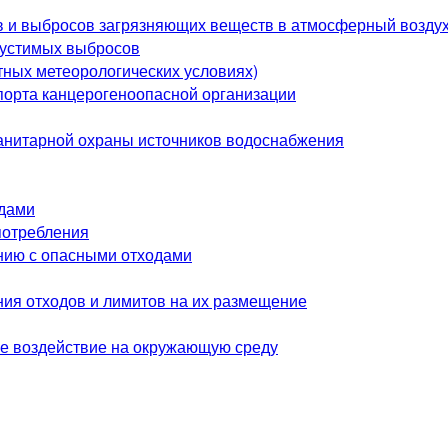
в и выбросов загрязняющих веществ в атмосферный возду
пустимых выбросов
ных метеорологических условиях)
спорта канцерогеноопасной организации
анитарной охраны источников водоснабжения
одами
потребления
нию с опасными отходами
я отходов и лимитов на их размещение
ое воздействие на окружающую среду