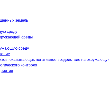
ушенных земель
щую среду
окружающей среды
ружающую среду
шение
ектов, оказывающих негативное воздействие на окружающу
огического контроля
приятия