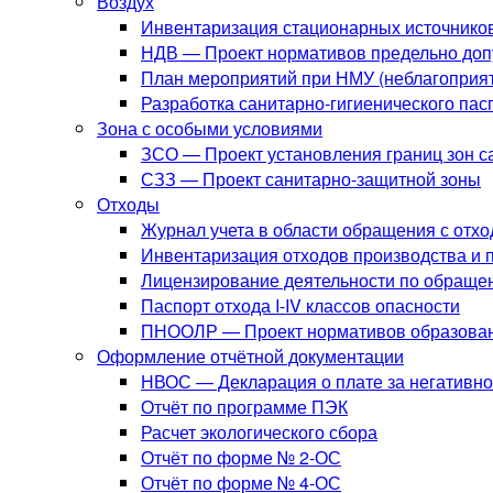
Воздух
Инвентаризация стационарных источнико
НДВ — Проект нормативов предельно до
План мероприятий при НМУ (неблагоприят
Разработка санитарно-гигиенического па
Зона с особыми условиями
ЗСО — Проект установления границ зон с
СЗЗ — Проект санитарно-защитной зоны
Отходы
Журнал учета в области обращения с отх
Инвентаризация отходов производства и 
Лицензирование деятельности по обраще
Паспорт отхода I-IV классов опасности
ПНООЛР — Проект нормативов образовани
Оформление отчётной документации
НВОС — Декларация о плате за негативн
Отчёт по программе ПЭК
Расчет экологического сбора
Отчёт по форме № 2-ОС
Отчёт по форме № 4-ОС