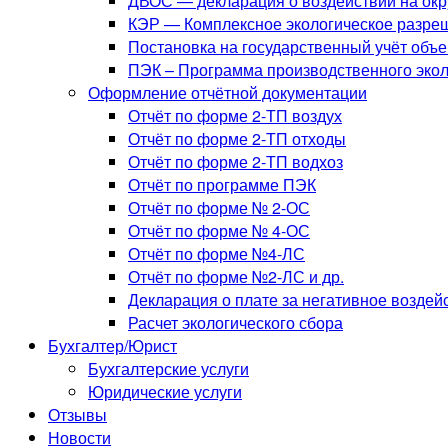
ДВОС — декларация о воздействии на ок
КЭР — Комплексное экологическое разре
Постановка на государственный учёт объ
ПЭК – Программа производственного экол
Оформление отчётной документации
Отчёт по форме 2-ТП воздух
Отчёт по форме 2-ТП отходы
Отчёт по форме 2-ТП водхоз
Отчёт по программе ПЭК
Отчёт по форме № 2-ОС
Отчёт по форме № 4-ОС
Отчёт по форме №4-ЛС
Отчёт по форме №2-ЛС и др.
Декларация о плате за негативное возде
Расчет экологического сбора
Бухгалтер/Юрист
Бухгалтерские услуги
Юридические услуги
Отзывы
Новости