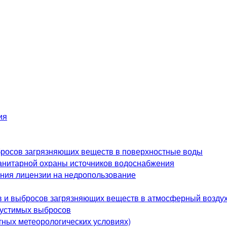
ия
росов загрязняющих веществ в поверхностные воды
анитарной охраны источников водоснабжения
ения лицензии на недропользование
в и выбросов загрязняющих веществ в атмосферный возду
пустимых выбросов
ных метеорологических условиях)