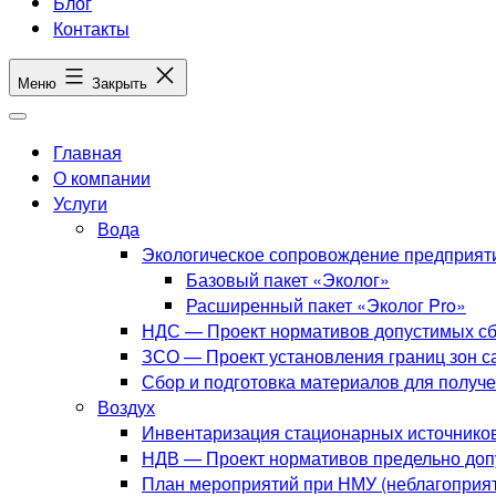
Блог
Контакты
Меню
Закрыть
Главная
О компании
Услуги
Вода
Экологическое сопровождение предприят
Базовый пакет «Эколог»
Расширенный пакет «Эколог Pro»
НДС — Проект нормативов допустимых сб
ЗСО — Проект установления границ зон с
Сбор и подготовка материалов для получ
Воздух
Инвентаризация стационарных источнико
НДВ — Проект нормативов предельно до
План мероприятий при НМУ (неблагоприят