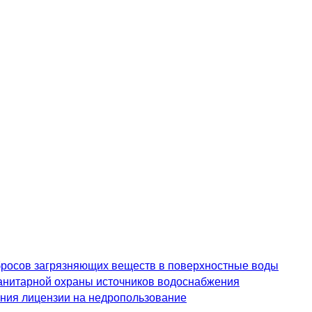
росов загрязняющих веществ в поверхностные воды
анитарной охраны источников водоснабжения
ения лицензии на недропользование