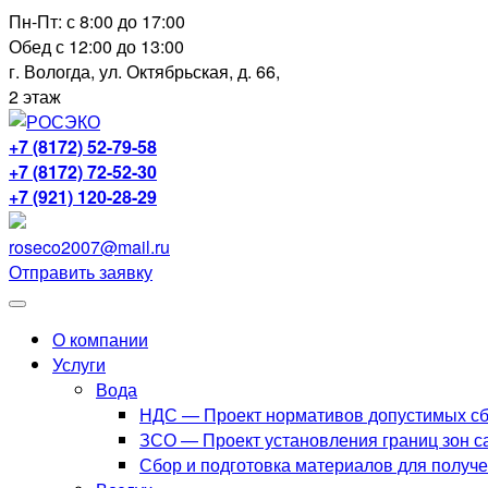
Перейти
Пн-Пт: с 8:00 до 17:00
к
Обед с 12:00 до 13:00
содержимому
г. Вологда, ул. Октябрьская, д. 66,
2 этаж
+7 (8172) 52-79-58
+7 (8172) 72-52-30
+7 (921) 120-28-29
roseco2007@mail.ru
Отправить заявку
О компании
Услуги
Вода
НДС — Проект нормативов допустимых сб
ЗСО — Проект установления границ зон с
Сбор и подготовка материалов для получ