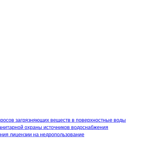
росов загрязняющих веществ в поверхностные воды
анитарной охраны источников водоснабжения
ения лицензии на недропользование