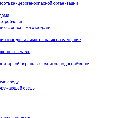
спорта канцерогеноопасной организации
одами
потребления
нию с опасными отходами
я отходов и лимитов на их размещение
ушенных земель
анитарной охраны источников водоснабжения
щую среду
окружающей среды