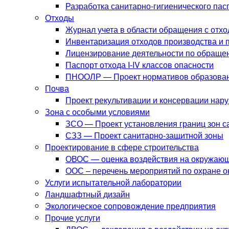
Разработка санитарно-гигиенического па
Отходы
Журнал учета в области обращения с отх
Инвентаризация отходов производства и 
Лицензирование деятельности по обраще
Паспорт отхода I-IV классов опасности
ПНООЛР — Проект нормативов образовани
Почва
Проект рекультивации и консервации нар
Зона с особыми условиями
ЗСО — Проект установления границ зон с
СЗЗ — Проект санитарно-защитной зоны
Проектирование в сфере строительства
ОВОС — оценка воздействия на окружаю
ООС – перечень мероприятий по охране 
Услуги испытательной лаборатории
Ландшафтный дизайн
Экологическое сопровождение предприятия
Прочие услуги