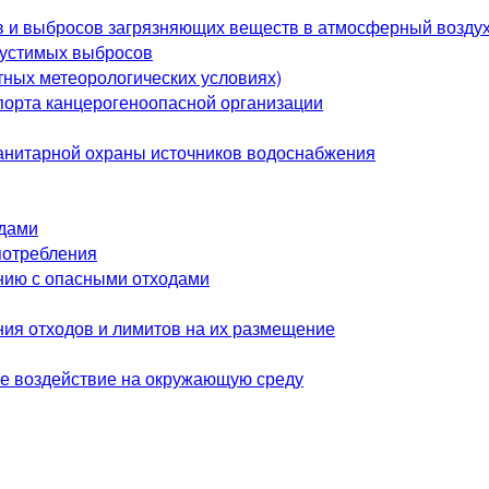
в и выбросов загрязняющих веществ в атмосферный возду
пустимых выбросов
ных метеорологических условиях)
спорта канцерогеноопасной организации
анитарной охраны источников водоснабжения
одами
потребления
нию с опасными отходами
я отходов и лимитов на их размещение
ое воздействие на окружающую среду