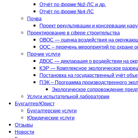
Отчёт по форме №2-ЛС и др.
Отчёт по форме №4-ЛС
Почва
Проект рекультивации и консервации нар
Проектирование в сфере строительства
ОВОС — оценка воздействия на окружаю
ООС – перечень мероприятий по охране 
Прочие услуги
ДВОС — декларация о воздействии на ок
КЭР — Комплексное экологическое разре
Постановка на государственный учёт объ
ПЭК – Программа производственного экол
Экологическое сопровождение пред
Услуги испытательной лаборатории
Бухгалтер/Юрист
Бухгалтерские услуги
Юридические услуги
Отзывы
Новости