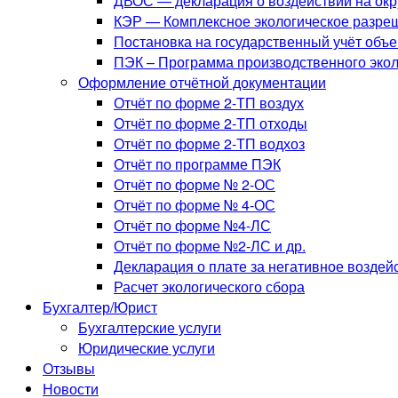
ДВОС — декларация о воздействии на ок
КЭР — Комплексное экологическое разре
Постановка на государственный учёт объ
ПЭК – Программа производственного экол
Оформление отчётной документации
Отчёт по форме 2-ТП воздух
Отчёт по форме 2-ТП отходы
Отчёт по форме 2-ТП водхоз
Отчёт по программе ПЭК
Отчёт по форме № 2-ОС
Отчёт по форме № 4-ОС
Отчёт по форме №4-ЛС
Отчёт по форме №2-ЛС и др.
Декларация о плате за негативное возде
Расчет экологического сбора
Бухгалтер/Юрист
Бухгалтерские услуги
Юридические услуги
Отзывы
Новости