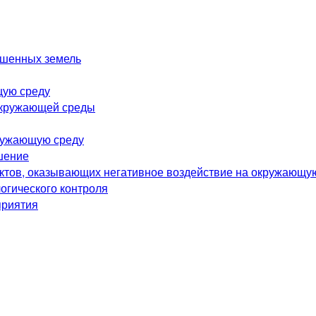
ушенных земель
щую среду
окружающей среды
ружающую среду
шение
ектов, оказывающих негативное воздействие на окружающу
огического контроля
приятия