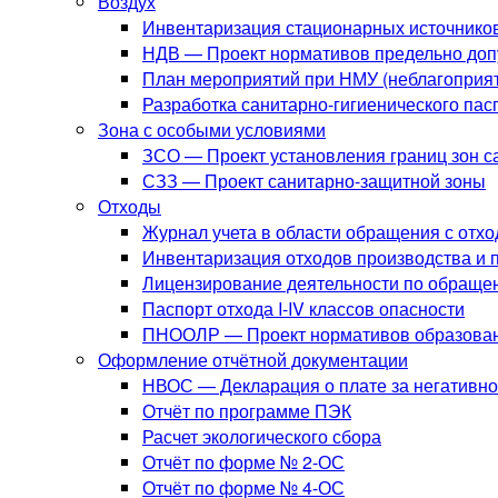
Воздух
Инвентаризация стационарных источнико
НДВ — Проект нормативов предельно до
План мероприятий при НМУ (неблагоприят
Разработка санитарно-гигиенического па
Зона с особыми условиями
ЗСО — Проект установления границ зон с
СЗЗ — Проект санитарно-защитной зоны
Отходы
Журнал учета в области обращения с отх
Инвентаризация отходов производства и 
Лицензирование деятельности по обраще
Паспорт отхода I-IV классов опасности
ПНООЛР — Проект нормативов образовани
Оформление отчётной документации
НВОС — Декларация о плате за негативн
Отчёт по программе ПЭК
Расчет экологического сбора
Отчёт по форме № 2-ОС
Отчёт по форме № 4-ОС