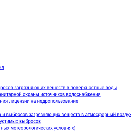
ия
росов загрязняющих веществ в поверхностные воды
анитарной охраны источников водоснабжения
ения лицензии на недропользование
в и выбросов загрязняющих веществ в атмосферный возду
пустимых выбросов
ных метеорологических условиях)