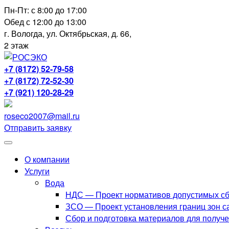
Перейти
Пн-Пт: с 8:00 до 17:00
к
Обед с 12:00 до 13:00
содержимому
г. Вологда, ул. Октябрьская, д. 66,
2 этаж
+7 (8172) 52-79-58
+7 (8172) 72-52-30
+7 (921) 120-28-29
roseco2007@mail.ru
Отправить заявку
О компании
Услуги
Вода
НДС — Проект нормативов допустимых сб
ЗСО — Проект установления границ зон с
Сбор и подготовка материалов для получ