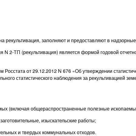
а рекультивация, заполняют и предоставляют в надзорные 
я N 2-ТП (рекультивация) является формой годовой отчетн
м Росстата от 29.12.2012 N 676 «Об утверждении статисти
ьного статистического наблюдения за рекультивацией зем
ых (включая общераспространенные полезные ископаемы
аготовительные, изыскательские работы;
льных и твердых коммунальных отходов.