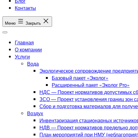
Блог
Контакты
Меню
Закрыть
Главная
О компании
Услуги
Вода
Экологическое сопровождение предприят
Базовый пакет «Эколог»
Расширенный пакет «Эколог Pro»
НДС — Проект нормативов допустимых сб
ЗСО — Проект установления границ зон с
Сбор и подготовка материалов для получ
Воздух
Инвентаризация стационарных источнико
НДВ — Проект нормативов предельно до
План мероприятий при НМУ (неблагоприят