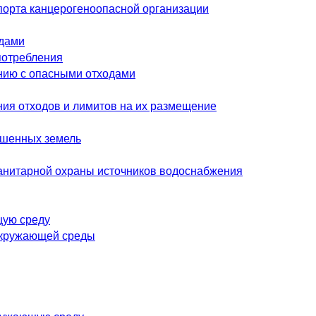
спорта канцерогеноопасной организации
одами
потребления
нию с опасными отходами
я отходов и лимитов на их размещение
ушенных земель
анитарной охраны источников водоснабжения
щую среду
окружающей среды