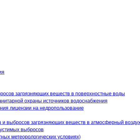
ия
росов загрязняющих веществ в поверхностные воды
анитарной охраны источников водоснабжения
ения лицензии на недропользование
в и выбросов загрязняющих веществ в атмосферный возду
пустимых выбросов
ных метеорологических условиях)