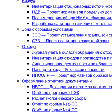
Воздух
Инвентаризация стационарных источнико
НДВ — Проект нормативов предельно до
План мероприятий при НМУ (неблагоприят
Разработка санитарно-гигиенического па
Зона с особыми условиями
ЗСО — Проект установления границ зон с
СЗЗ — Проект санитарно-защитной зоны
Отходы
Журнал учета в области обращения с отх
Инвентаризация отходов производства и 
Лицензирование деятельности по обраще
Паспорт отхода I-IV классов опасности
ПНООЛР — Проект нормативов образовани
Оформление отчётной документации
НВОС — Декларация о плате за негативн
Отчёт по программе ПЭК
Расчет экологического сбора
Отчёт по форме № 2-ОС
Отчёт по форме № 4-ОС