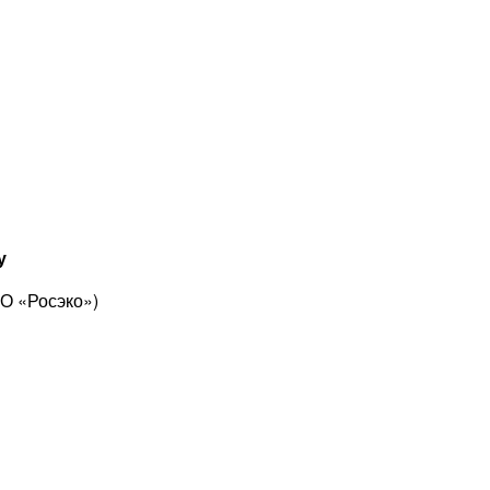
у
О «Росэко»)