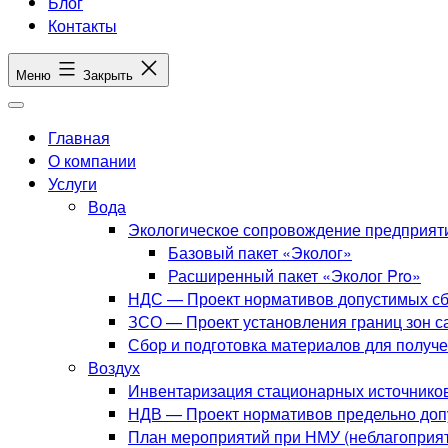
Блог
Контакты
Меню
Закрыть
Главная
О компании
Услуги
Вода
Экологическое сопровождение предприят
Базовый пакет «Эколог»
Расширенный пакет «Эколог Pro»
НДС — Проект нормативов допустимых сб
ЗСО — Проект установления границ зон с
Сбор и подготовка материалов для получ
Воздух
Инвентаризация стационарных источнико
НДВ — Проект нормативов предельно до
План мероприятий при НМУ (неблагоприят