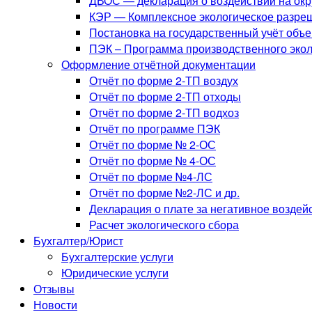
ДВОС — декларация о воздействии на ок
КЭР — Комплексное экологическое разре
Постановка на государственный учёт объ
ПЭК – Программа производственного экол
Оформление отчётной документации
Отчёт по форме 2-ТП воздух
Отчёт по форме 2-ТП отходы
Отчёт по форме 2-ТП водхоз
Отчёт по программе ПЭК
Отчёт по форме № 2-ОС
Отчёт по форме № 4-ОС
Отчёт по форме №4-ЛС
Отчёт по форме №2-ЛС и др.
Декларация о плате за негативное возде
Расчет экологического сбора
Бухгалтер/Юрист
Бухгалтерские услуги
Юридические услуги
Отзывы
Новости