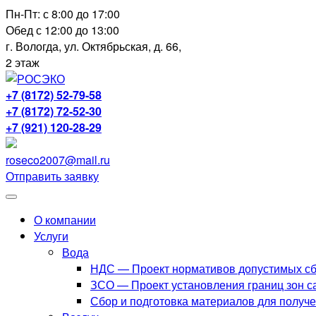
Перейти
Пн-Пт: с 8:00 до 17:00
к
Обед с 12:00 до 13:00
содержимому
г. Вологда, ул. Октябрьская, д. 66,
2 этаж
+7 (8172) 52-79-58
+7 (8172) 72-52-30
+7 (921) 120-28-29
roseco2007@mail.ru
Отправить заявку
О компании
Услуги
Вода
НДС — Проект нормативов допустимых сб
ЗСО — Проект установления границ зон с
Сбор и подготовка материалов для получ