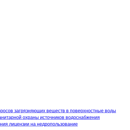
росов загрязняющих веществ в поверхностные воды
анитарной охраны источников водоснабжения
ения лицензии на недропользование