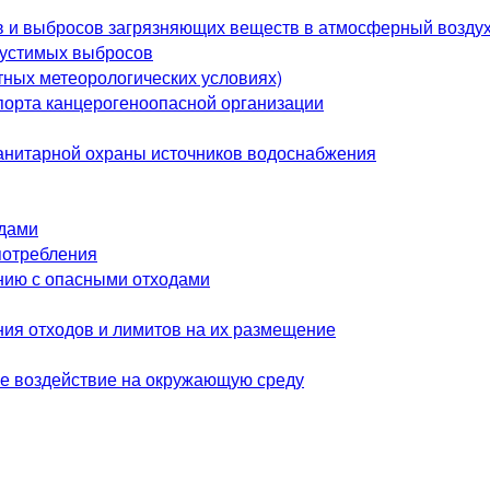
в и выбросов загрязняющих веществ в атмосферный возду
пустимых выбросов
ных метеорологических условиях)
спорта канцерогеноопасной организации
анитарной охраны источников водоснабжения
одами
потребления
нию с опасными отходами
я отходов и лимитов на их размещение
ое воздействие на окружающую среду