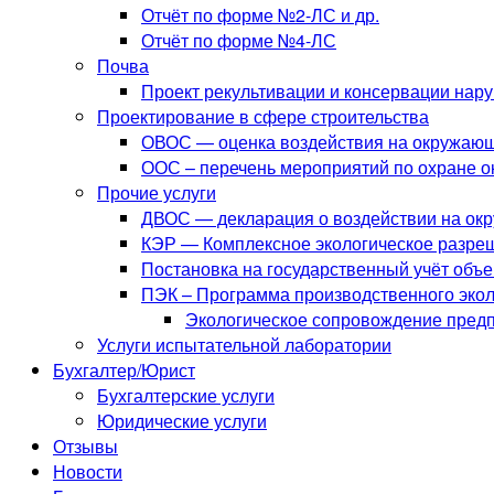
Отчёт по форме №2-ЛС и др.
Отчёт по форме №4-ЛС
Почва
Проект рекультивации и консервации нар
Проектирование в сфере строительства
ОВОС — оценка воздействия на окружаю
ООС – перечень мероприятий по охране 
Прочие услуги
ДВОС — декларация о воздействии на ок
КЭР — Комплексное экологическое разре
Постановка на государственный учёт объ
ПЭК – Программа производственного экол
Экологическое сопровождение пред
Услуги испытательной лаборатории
Бухгалтер/Юрист
Бухгалтерские услуги
Юридические услуги
Отзывы
Новости