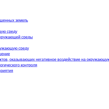
ушенных земель
щую среду
окружающей среды
ружающую среду
шение
ектов, оказывающих негативное воздействие на окружающу
огического контроля
приятия