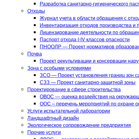
Разработка санитарно-гигиенического па
Отходы
Журнал учета в области обращения с отх
Инвентаризация отходов производства и 
Лицензирование деятельности по обраще
Паспорт отхода I-IV классов опасности
ПНООЛР — Проект нормативов образовани
Почва
Проект рекультивации и консервации нар
Зона с особыми условиями
ЗСО — Проект установления границ зон с
СЗЗ — Проект санитарно-защитной зоны
Проектирование в сфере строительства
ОВОС — оценка воздействия на окружаю
ООС – перечень мероприятий по охране 
Услуги испытательной лаборатории
Ландшафтный дизайн
Экологическое сопровождение предприятия
Прочие услуги